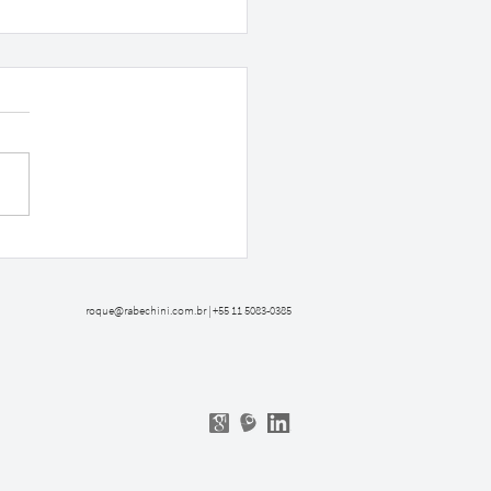
 Liderazgo en medio de
ansformación digital
roque@rabechini.com.br
| +55 11 5083-0385