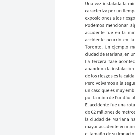
Una vez instalada la min
caracteriza por un tiemp
exposiciones a los riesg
Podemos mencionar algu
accidente fue en la mi
accidente ocurrió en l
Toronto. Un ejemplo má
ciudad de Mariana, en Br
La tercera fase aconte
abandona la instalación 
de los riesgos es la caíd
Pero volvamos a la segun
un caso que es muy emble
por la mina de Fundão u
El accidente fue una rot
de 62 millones de metros
la ciudad de Mariana ha
mayor accidente en mine
el tamaño de su impacto.