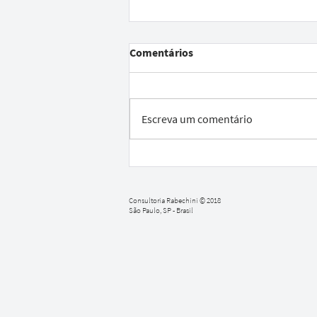
Comentários
Escreva um comentário
Série de vídeos sobre
Orientação de TCC
Consultoria Rabechini © 2018
São Paulo, SP - Brasil