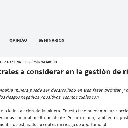
C
R
ONSULTORIA
ABECHINI
PALESTRAS E TREINAMENTOS
CLIENTES E PARCEIROS
PUBLICAÇÕES
OPINIÃO
SEMINÁRIOS
13 de abr. de 2016
3 min de leitura
rales a considerar en la gestión de r
añía minera puede ser desarrollado en tres fases distintas y c
los riesgos negativos y positivos. Veamos cuáles son.
re a la instalación de la minera. En esta fase pueden ocurrir acc
personas como al medio ambiente. Por otro lado, también es posi
lmente fue estimado, lo cual es un riesgo de oportunidad.