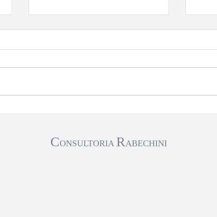
Dicas sobre Gestão de
PMO:
Projetos
la tr
C
R
ONSULTORIA
ABECHINI