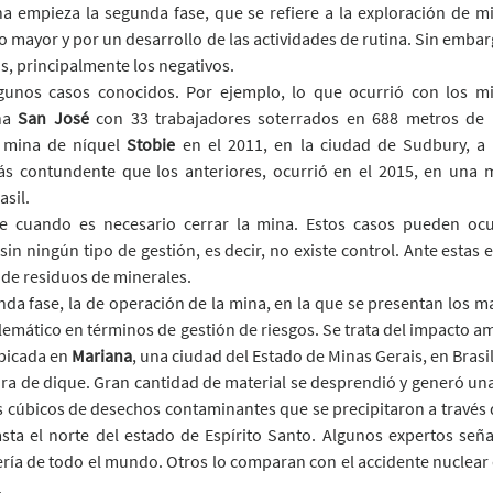
a empieza la segunda fase, que se refiere a la exploración de min
o mayor y por un desarrollo de las actividades de rutina. Sin embar
os, principalmente los negativos.
nos casos conocidos. Por ejemplo, lo que ocurrió con los min
na 
San José
 con 33 trabajadores soterrados en 688 metros de 
a mina de níquel 
Stobie 
en el 2011, en la ciudad de Sudbury, a 
s contundente que los anteriores, ocurrió en el 2015, en una m
asil.
ce cuando es necesario cerrar la mina. Estos casos pueden ocur
sin ningún tipo de gestión, es decir, no existe control. Ante estas 
a de residuos de minerales.
da fase, la de operación de la mina, en la que se presentan los ma
mático en términos de gestión de riesgos. Se trata del impacto a
bicada en 
Mariana
, una ciudad del Estado de Minas Gerais, en Brasil
ura de dique. Gran cantidad de material se desprendió y generó un
 cúbicos de desechos contaminantes que se precipitaron a través d
sta el norte del estado de Espírito Santo. Algunos expertos seña
ría de todo el mundo. Otros lo comparan con el accidente nuclear
 