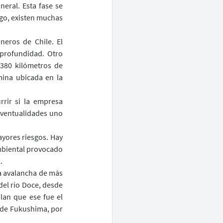
eral. Esta fase se 
go, existen muchas 
eros de Chile. El 
profundidad. Otro 
380 kilómetros de 
ina ubicada en la 
rir si la empresa 
eventualidades uno 
yores riesgos. Hay 
mbiental provocado 
.
a avalancha de más 
el río Doce, desde 
lan que ese fue el 
 de Fukushima, por 