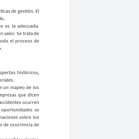
icas de gestión. El 
o. 
o es la adecuada. 
valor. Se trata de 
odo el proceso de 
o.
pectos históricos, 
ciales.
e un mapeo de los 
mpresas que dicen 
accidentes ocurren 
oportunidades se 
maciones sobre los 
s de ocurrencia de 