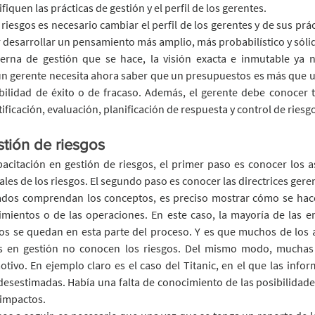
iquen las prácticas de gestión y el perfil de los gerentes. 
riesgos es necesario cambiar el perfil de los gerentes y de sus práct
 desarrollar un pensamiento más amplio, más probabilístico y sólid
rna de gestión que se hace, la visión exacta e inmutable ya n
n gerente necesita ahora saber que un presupuestos es más que un 
bilidad de éxito o de fracaso. Además, el gerente debe conocer t
tificación, evaluación, planificación de respuesta y control de riesg
stión de riesgos
acitación en gestión de riesgos, el primer paso es conocer los as
les de los riesgos. El segundo paso es conocer las directrices geren
sados comprendan los conceptos, es preciso mostrar cómo se hac
mientos o de las operaciones. En este caso, la mayoría de las e
gos se quedan en esta parte del proceso. Y es que muchos de los 
s en gestión no conocen los riesgos. Del mismo modo, muchas 
ivo. En ejemplo claro es el caso del Titanic, en el que las infor
esestimadas. Había una falta de conocimiento de las posibilidade
 impactos.