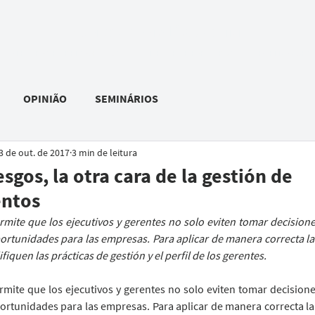
C
R
ONSULTORIA
ABECHINI
PALESTRAS E TREINAMENTOS
CLIENTES E PARCEIROS
PUBLICAÇÕES
OPINIÃO
SEMINÁRIOS
3 de out. de 2017
3 min de leitura
esgos, la otra cara de la gestión de
ntos
rmite que los ejecutivos y gerentes no solo eviten tomar decisione
tunidades para las empresas. Para aplicar de manera correcta la 
iquen las prácticas de gestión y el perfil de los gerentes.
rmite que los ejecutivos y gerentes no solo eviten tomar decisione
tunidades para las empresas. Para aplicar de manera correcta la 