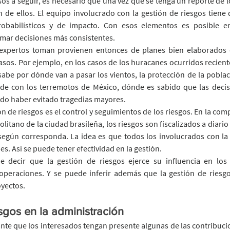
s a seguir, es necesario que una vez que se tenga un reporte de lo
n de ellos. El equipo involucrado con la gestión de riesgos tiene 
obabilísticos y de impacto. Con esos elementos es posible en
tomar decisiones más consistentes.
 expertos toman provienen entonces de planes bien elaborados 
asos. Por ejemplo, en los casos de los huracanes ocurridos recien
abe por dónde van a pasar los vientos, la protección de la pobla
de con los terremotos de México, dónde es sabido que las decisi
udo haber evitado tragedias mayores.
ión de riesgos es el control y seguimientos de los riesgos. En la co
litano de la ciudad brasileña, los riesgos son fiscalizados a diario
según corresponda. La idea es que todos los involucrados con la 
. Así se puede tener efectividad en la gestión.
decir que la gestión de riesgos ejerce su influencia en los 
peraciones. Y se puede inferir además que la gestión de riesgos
oyectos.
sgos en la administración
ante que los interesados tengan presente algunas de las contribucio