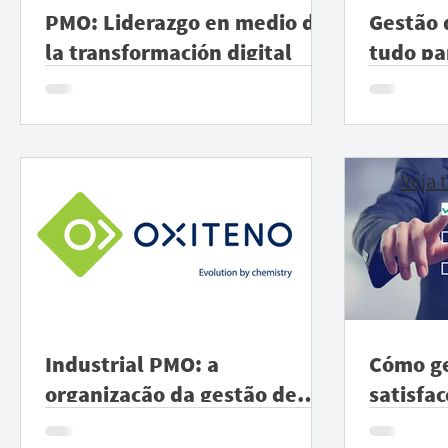
PMO: Liderazgo en medio de
Gestão 
la transformación digital
tudo pa
Veja 
Industrial PMO: a
Cómo ge
organização da gestão de
satisfac
projetos de investimentos.
stakeho